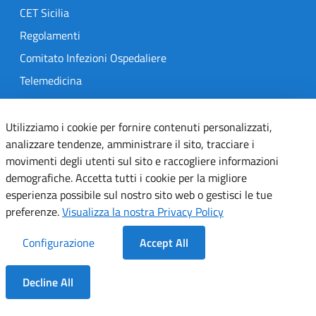
CET Sicilia
Regolamenti
Comitato Infezioni Ospedaliere
Telemedicina
MedOral
Utilizziamo i cookie per fornire contenuti personalizzati,
analizzare tendenze, amministrare il sito, tracciare i
TRASPARENZA
movimenti degli utenti sul sito e raccogliere informazioni
Amministrazione Trasparente
demografiche. Accetta tutti i cookie per la migliore
esperienza possibile sul nostro sito web o gestisci le tue
Gare e Concorsi
preferenze.
Visualizza la nostra Privacy Policy
Delibere
Determine
Configurazione
Accept All
SEGUICI SU
Decline All
Dentro la Sezione
Designers Italia
Twitter
Instagram
Youtube
Linkedin