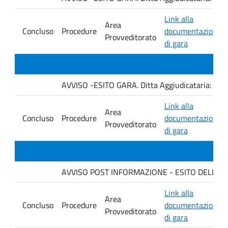
Link alla
Area
Concluso
Procedure
documentazione
Provveditorato
di gara
AVVISO -ESITO GARA. Ditta Aggiudicataria: C
Link alla
Area
Concluso
Procedure
documentazione
Provveditorato
di gara
AVVISO POST INFORMAZIONE - ESITO DELLA GARA
Link alla
Area
Concluso
Procedure
documentazione
Provveditorato
di gara