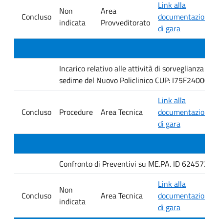
Link alla
Non
Area
Concluso
documentazione
indicata
Provveditorato
di gara
Incarico relativo alle attività di sorveglianza e 
sedime del Nuovo Policlinico CUP: I75F240005
Link alla
Concluso
Procedure
Area Tecnica
documentazione
di gara
Confronto di Preventivi su ME.PA. ID 6245735 per 
Link alla
Non
Concluso
Area Tecnica
documentazione
indicata
di gara