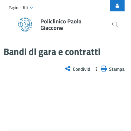
Skip to Main Content
Pagine Utili
Policlinico Paolo
Giaccone
Bandi di gara e contratti
Bandi di gara e contratti
Condividi
Stampa