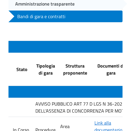
Amministrazione trasparente
Bandi di gara e contratti
Tipologia
Struttura
Documenti di
Stato
di gara
proponente
gara
AVVISO PUBBLICO ART 77 D LGS N 36-2023 P
DELL'ASSENZA DI CONCORRENZA PER MOTIVI T
Link alla
Area
In Corso
Procedure
documentazione