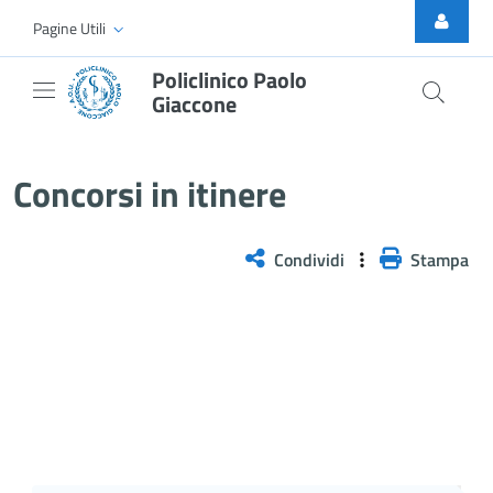
Skip to Main Content
Pagine Utili
Policlinico Paolo
Giaccone
Concorsi esitati
Concorsi in itinere
Condividi
Stampa