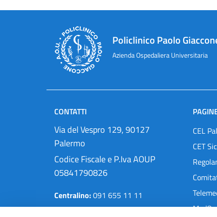
Policlinico Paolo Giaccon
Azienda Ospedaliera Universitaria
CONTATTI
PAGINE
Via del Vespro 129, 90127
CEL Pa
Palermo
CET Sic
Codice Fiscale e P.Iva AOUP
Regola
05841790826
Comitat
Teleme
Centralino:
091 655 11 11
MedOra
Pec:
protocollo@cert.policlinico.pa.it