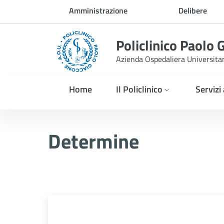
Skip to Main Content
Amministrazione
Delibere
trasparente
Policlinico Paolo 
Azienda Ospedaliera Universita
Home
Il Policlinico
Servizi
Determina PNRR n. 101/
Determine