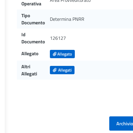
Area Provveditorato
Operativa
Tipo
Determina PNRR
Documento
Id
126127
Documento
Allegato
Allegato
Altri
Allegati
Allegati
Archivio