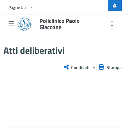
Skip to Main Content
Pagine Utili
Policlinico Paolo
Giaccone
Delibera n. 1019/2025
Atti deliberativi
Condividi
Stampa