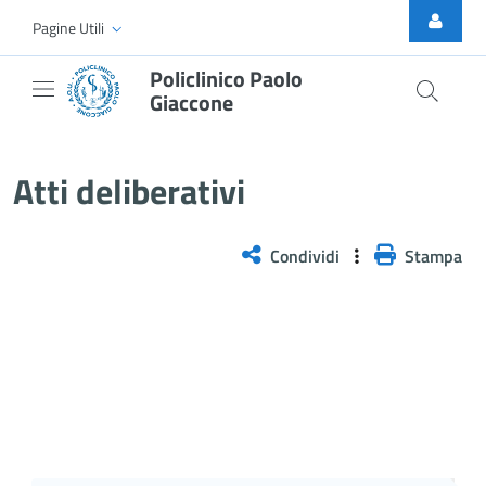
Skip to Main Content
Pagine Utili
Policlinico Paolo
Giaccone
Delibera n. 103/2026
Atti deliberativi
Condividi
Stampa