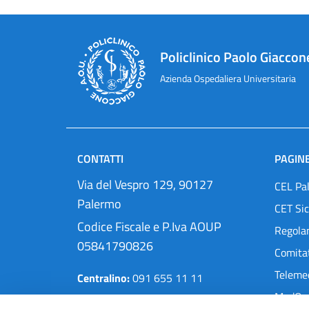
Policlinico Paolo Giaccon
Azienda Ospedaliera Universitaria
CONTATTI
PAGINE
Via del Vespro 129, 90127
CEL Pa
Palermo
CET Sic
Codice Fiscale e P.Iva AOUP
Regola
05841790826
Comitat
Teleme
Centralino:
091 655 11 11
MedOra
Pec:
protocollo@cert.policlinico.pa.it