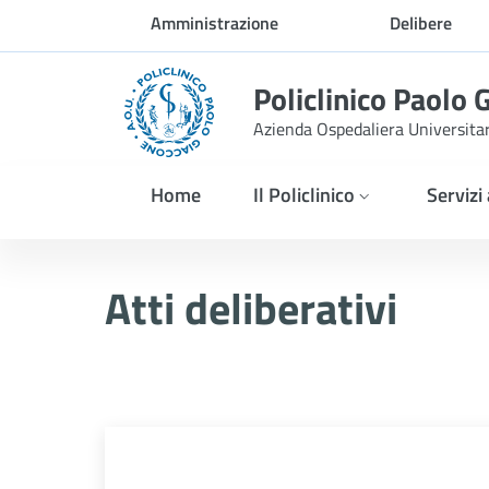
Skip to Main Content
Amministrazione
Delibere
trasparente
Policlinico Paolo 
Azienda Ospedaliera Universita
Home
Il Policlinico
Servizi
Delibera n. 104/2026
Atti deliberativi