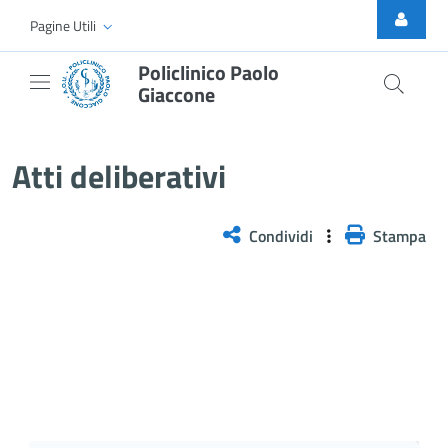
Skip to Main Content
Pagine Utili
Policlinico Paolo
Giaccone
Delibera n. 1049/2025
Atti deliberativi
Condividi
Stampa