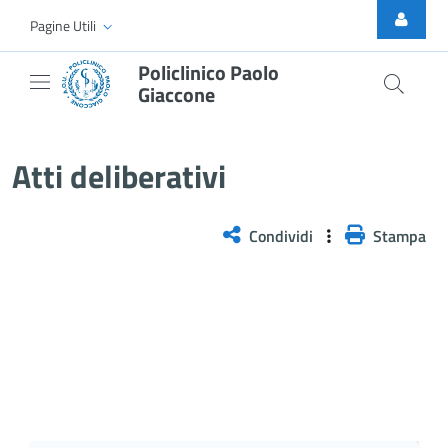
Skip to Main Content
Pagine Utili
Policlinico Paolo
Giaccone
Delibera n. 105/2026
Atti deliberativi
Condividi
Stampa