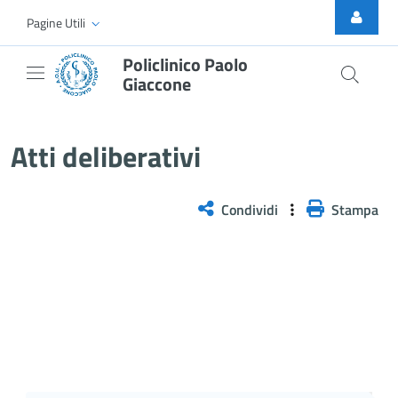
Skip to Main Content
Pagine Utili
Policlinico Paolo
Giaccone
Delibera n. 107/2026
Atti deliberativi
Condividi
Stampa