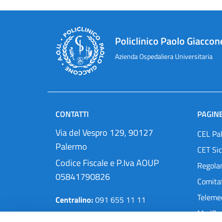
Policlinico Paolo Giaccon
Azienda Ospedaliera Universitaria
CONTATTI
PAGINE
Via del Vespro 129, 90127
CEL Pa
Palermo
CET Sic
Codice Fiscale e P.Iva AOUP
Regola
05841790826
Comitat
Teleme
Centralino:
091 655 11 11
MedOra
Pec:
protocollo@cert.policlinico.pa.it