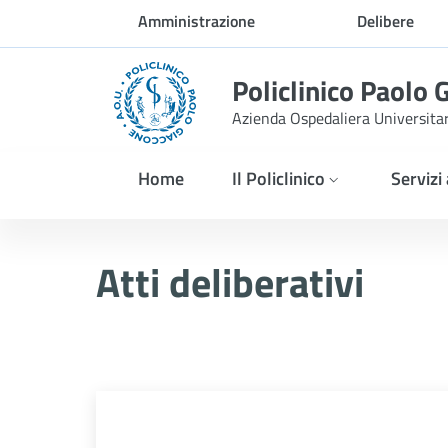
Skip to Main Content
Amministrazione
Delibere
trasparente
Policlinico Paolo 
Azienda Ospedaliera Universita
Home
Il Policlinico
Servizi
Delibera n. 110/2026
Atti deliberativi