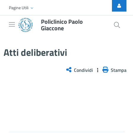
Skip to Main Content
Pagine Utili
Policlinico Paolo
Giaccone
Delibera n. 1100/2025
Atti deliberativi
Condividi
Stampa