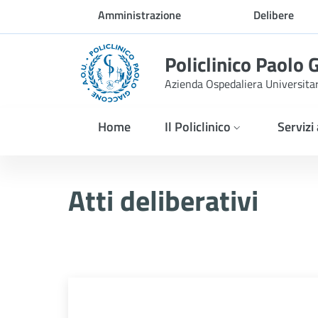
Skip to Main Content
Amministrazione
Delibere
trasparente
Policlinico Paolo 
Azienda Ospedaliera Universita
Home
Il Policlinico
Servizi
Delibera n. 1103/2025
Atti deliberativi