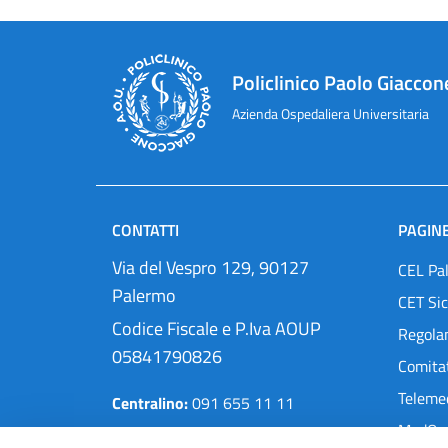
Policlinico Paolo Giaccon
Azienda Ospedaliera Universitaria
CONTATTI
PAGINE
Via del Vespro 129, 90127
CEL Pa
Palermo
CET Sic
Codice Fiscale e P.Iva AOUP
Regola
05841790826
Comitat
Teleme
Centralino:
091 655 11 11
MedOra
Pec:
protocollo@cert.policlinico.pa.it