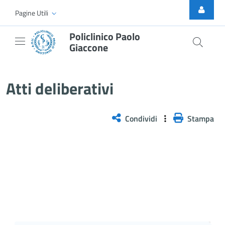
Skip to Main Content
Pagine Utili
Policlinico Paolo
Giaccone
Delibera n. 1109/2025
Atti deliberativi
Condividi
Stampa