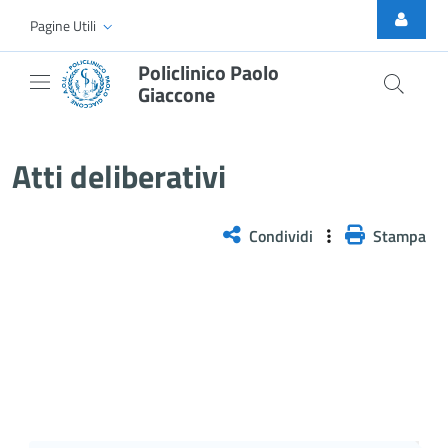
Skip to Main Content
Pagine Utili
Policlinico Paolo
Giaccone
Delibera n. 112/2025
Atti deliberativi
Condividi
Stampa