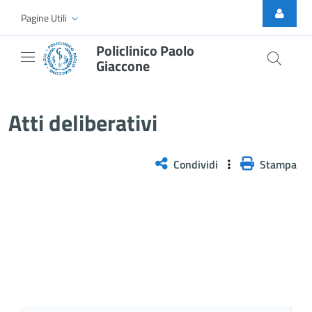
Skip to Main Content
Pagine Utili
Policlinico Paolo
Giaccone
Delibera n. 113/2026
Atti deliberativi
Condividi
Stampa