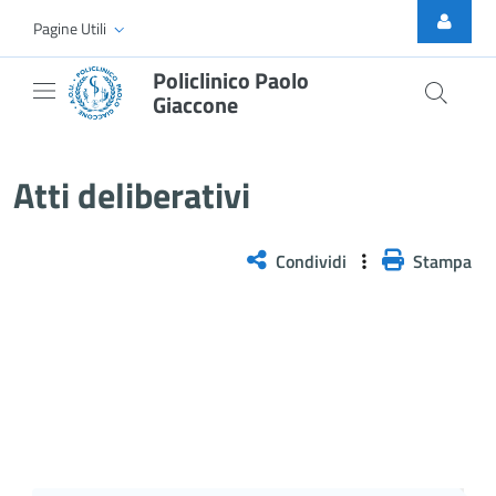
Skip to Main Content
Pagine Utili
Policlinico Paolo
Giaccone
Delibera n. 115/2025
Atti deliberativi
Condividi
Stampa