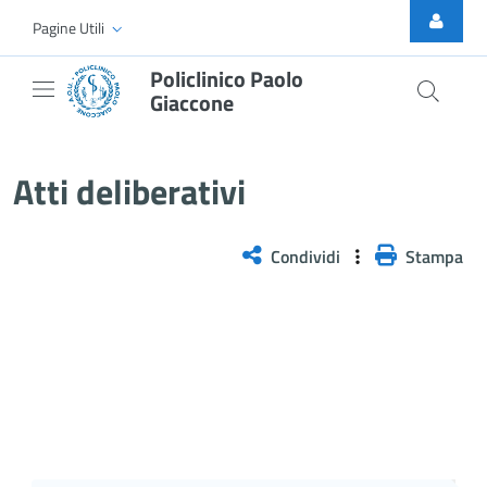
Skip to Main Content
Pagine Utili
Policlinico Paolo
Giaccone
Delibera n. 115/2026
Atti deliberativi
Condividi
Stampa