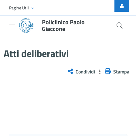
Skip to Main Content
Pagine Utili
Policlinico Paolo
Giaccone
Delibera n. 116/2026
Atti deliberativi
Condividi
Stampa