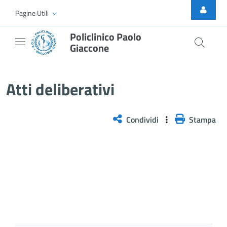
Skip to Main Content
Pagine Utili
Policlinico Paolo
Giaccone
Delibera n. 1175/2025
Atti deliberativi
Condividi
Stampa