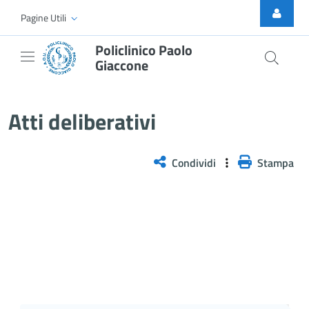
Skip to Main Content
Pagine Utili
Policlinico Paolo
Giaccone
Delibera n. 118/2026
Atti deliberativi
Condividi
Stampa