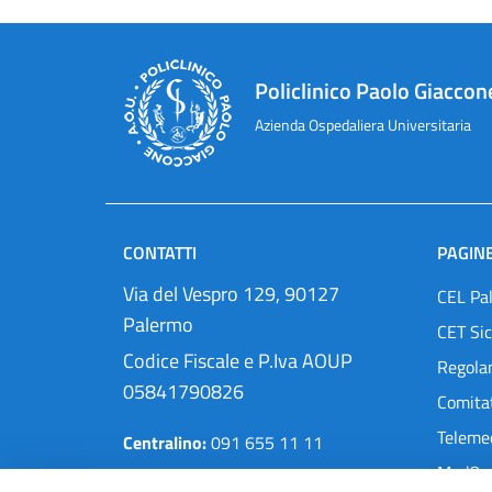
Policlinico Paolo Giaccon
Azienda Ospedaliera Universitaria
CONTATTI
PAGINE
Via del Vespro 129, 90127
CEL Pa
Palermo
CET Sic
Codice Fiscale e P.Iva AOUP
Regola
05841790826
Comitat
Teleme
Centralino:
091 655 11 11
MedOra
Pec:
protocollo@cert.policlinico.pa.it