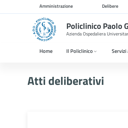
Skip to Main Content
Amministrazione
Delibere
trasparente
Policlinico Paolo 
Azienda Ospedaliera Universita
Home
Il Policlinico
Servizi
Delibera n. 1192/2025
Atti deliberativi