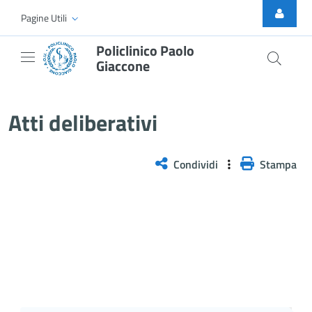
Skip to Main Content
Pagine Utili
Policlinico Paolo
Giaccone
Delibera n. 1204/2025
Atti deliberativi
Condividi
Stampa