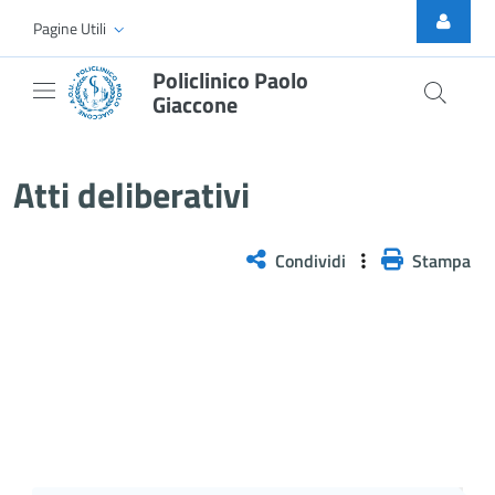
Skip to Main Content
Pagine Utili
Policlinico Paolo
Giaccone
Delibera n. 122/2026
Atti deliberativi
Condividi
Stampa