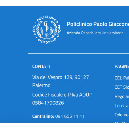
Policlinico Paolo Giaccon
Azienda Ospedaliera Universitaria
CONTATTI
PAGINE
Via del Vespro 129, 90127
CEL Pa
Palermo
CET Sic
Codice Fiscale e P.Iva AOUP
Regola
05841790826
Comitat
Teleme
Centralino:
091 655 11 11
MedOra
Pec:
protocollo@cert.policlinico.pa.it