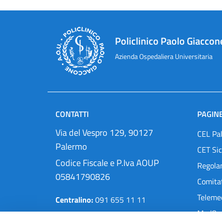
Policlinico Paolo Giaccon
Azienda Ospedaliera Universitaria
CONTATTI
PAGINE
Via del Vespro 129, 90127
CEL Pa
Palermo
CET Sic
Codice Fiscale e P.Iva AOUP
Regola
05841790826
Comitat
Teleme
Centralino:
091 655 11 11
MedOra
Pec:
protocollo@cert.policlinico.pa.it