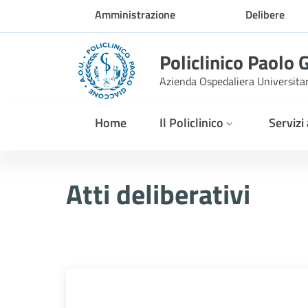
Skip to Main Content
Amministrazione
Delibere
trasparente
Policlinico Paolo 
Azienda Ospedaliera Universita
Home
Il Policlinico
Servizi
Delibera n. 1238/2025
Atti deliberativi