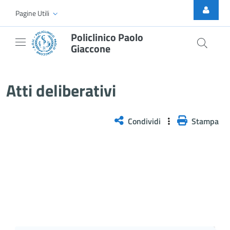
Skip to Main Content
Pagine Utili
Policlinico Paolo
Giaccone
Delibera n. 1242/2025
Atti deliberativi
Condividi
Stampa