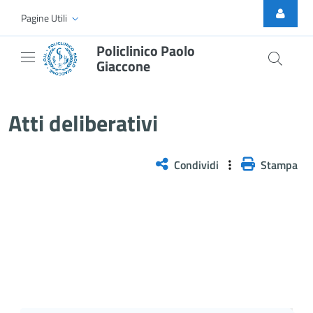
Skip to Main Content
Pagine Utili
Policlinico Paolo
Giaccone
Delibera n. 1245/2025
Atti deliberativi
Condividi
Stampa