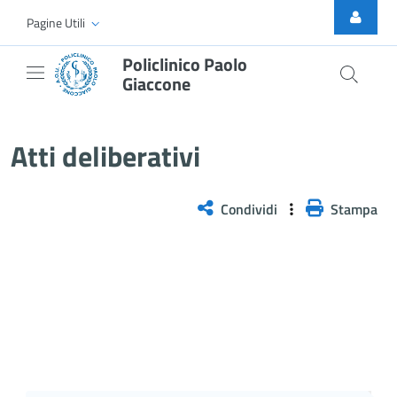
Skip to Main Content
Pagine Utili
Policlinico Paolo
Giaccone
Delibera n. 1256/2025
Atti deliberativi
Condividi
Stampa