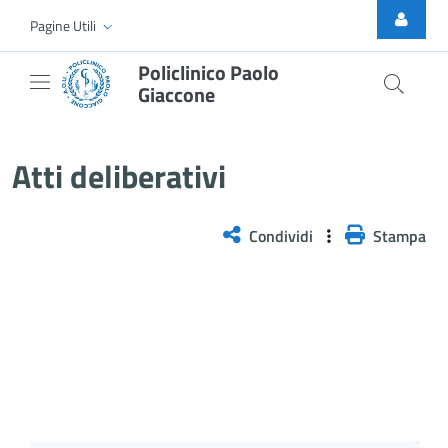
Skip to Main Content
Pagine Utili
Policlinico Paolo
Giaccone
Delibera n. 1267/2025
Atti deliberativi
Condividi
Stampa