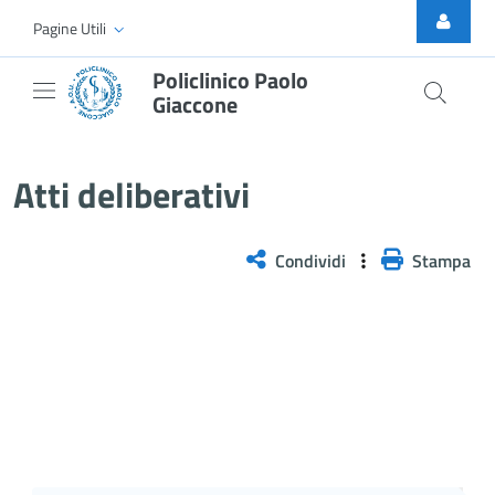
Skip to Main Content
Pagine Utili
Policlinico Paolo
Giaccone
Delibera n. 1272/2025
Atti deliberativi
Condividi
Stampa