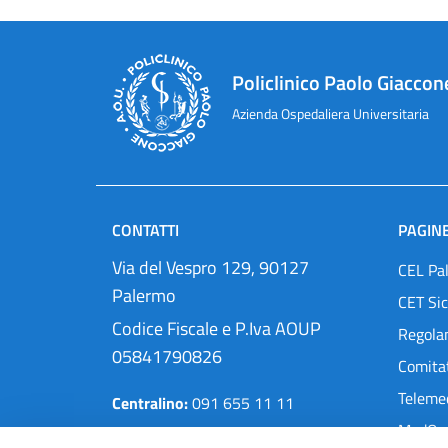
Policlinico Paolo Giaccon
Azienda Ospedaliera Universitaria
CONTATTI
PAGINE
Via del Vespro 129, 90127
CEL Pa
Palermo
CET Sic
Codice Fiscale e P.Iva AOUP
Regola
05841790826
Comitat
Teleme
Centralino:
091 655 11 11
MedOra
Pec:
protocollo@cert.policlinico.pa.it