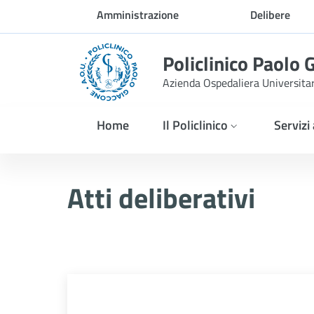
Skip to Main Content
Amministrazione
Delibere
trasparente
Policlinico Paolo 
Azienda Ospedaliera Universita
Home
Il Policlinico
Servizi
Delibera n. 1273/2025
Atti deliberativi