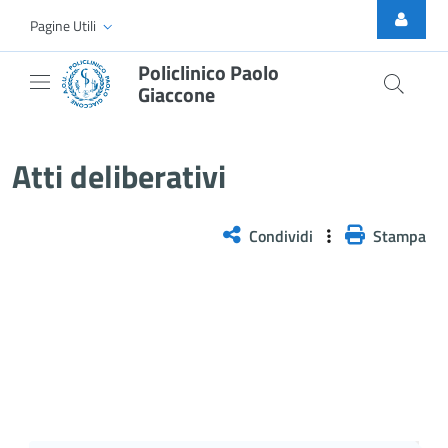
Skip to Main Content
Pagine Utili
Policlinico Paolo
Giaccone
Delibera n. 1275/2025
Atti deliberativi
Condividi
Stampa