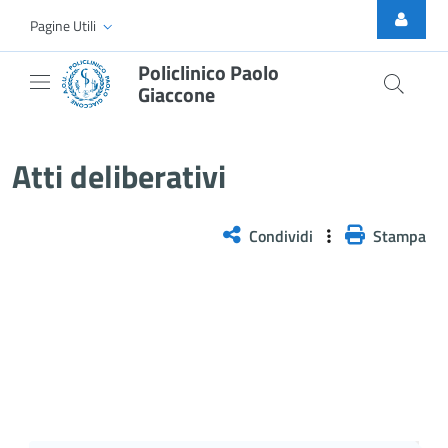
Skip to Main Content
Pagine Utili
Policlinico Paolo
Giaccone
Delibera n. 1277/2025
Atti deliberativi
Condividi
Stampa