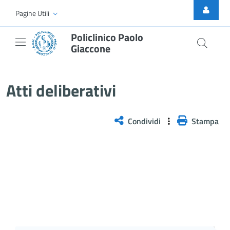
Skip to Main Content
Pagine Utili
Policlinico Paolo
Giaccone
Delibera n. 1290/2025
Atti deliberativi
Condividi
Stampa