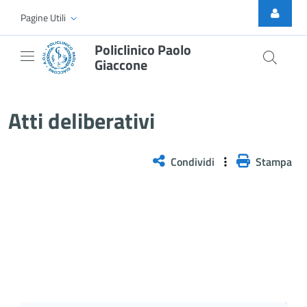
Skip to Main Content
Pagine Utili
Policlinico Paolo
Giaccone
Delibera n. 1291/2025
Atti deliberativi
Condividi
Stampa