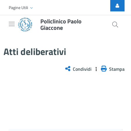
Skip to Main Content
Pagine Utili
Policlinico Paolo
Giaccone
Delibera n. 1291/2025
Atti deliberativi
Condividi
Stampa