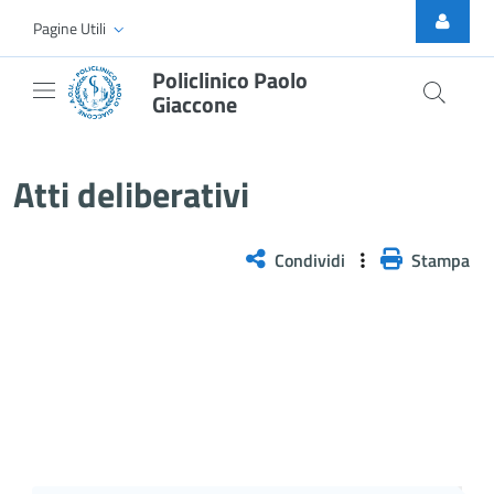
Skip to Main Content
Pagine Utili
Policlinico Paolo
Giaccone
Delibera n. 1292/2025
Atti deliberativi
Condividi
Stampa