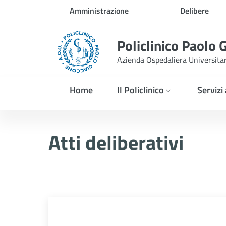
Skip to Main Content
Amministrazione
Delibere
trasparente
Policlinico Paolo 
Azienda Ospedaliera Universita
Home
Il Policlinico
Servizi
Delibera n. 1296/2025
Atti deliberativi