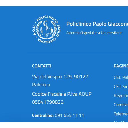
Policlinico Paolo Giaccon
Azienda Ospedaliera Universitaria
CONTATTI
PAGINE
Via del Vespro 129, 90127
CEL Pa
Palermo
CET Sic
Codice Fiscale e P.Iva AOUP
Regola
05841790826
Comitat
Teleme
Centralino:
091 655 11 11
MedOra
Pec:
protocollo@cert.policlinico.pa.it