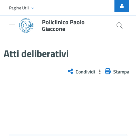
Skip to Main Content
Pagine Utili
Policlinico Paolo
Giaccone
Delibera n. 130/2025
Atti deliberativi
Condividi
Stampa