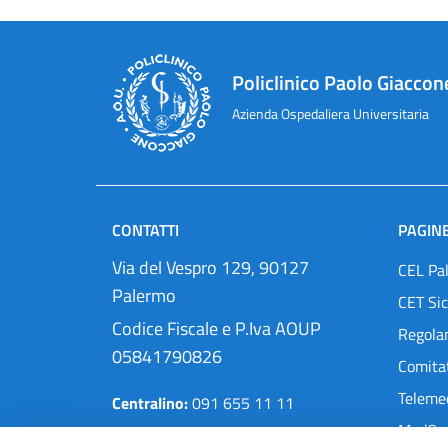
Policlinico Paolo Giaccon
Azienda Ospedaliera Universitaria
CONTATTI
PAGINE
Via del Vespro 129, 90127
CEL Pa
Palermo
CET Sic
Codice Fiscale e P.Iva AOUP
Regola
05841790826
Comitat
Teleme
Centralino:
091 655 11 11
MedOra
Pec:
protocollo@cert.policlinico.pa.it