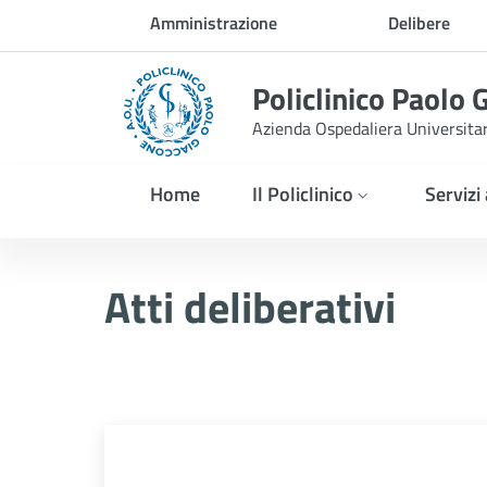
Skip to Main Content
Amministrazione
Delibere
trasparente
Policlinico Paolo 
Azienda Ospedaliera Universita
Home
Il Policlinico
Servizi
Delibera n. 1306/2025
Atti deliberativi