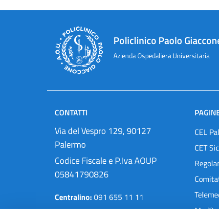
Policlinico Paolo Giaccon
Azienda Ospedaliera Universitaria
CONTATTI
PAGINE
Via del Vespro 129, 90127
CEL Pa
Palermo
CET Sic
Codice Fiscale e P.Iva AOUP
Regola
05841790826
Comitat
Teleme
Centralino:
091 655 11 11
MedOra
Pec:
protocollo@cert.policlinico.pa.it