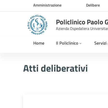
Skip to Main Content
Amministrazione
Delibere
trasparente
Policlinico Paolo 
Azienda Ospedaliera Universita
Home
Il Policlinico
Servizi
Delibera n. 1325/2025
Atti deliberativi