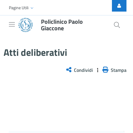
Skip to Main Content
Pagine Utili
Policlinico Paolo
Giaccone
Delibera n. 1331/2025
Atti deliberativi
Condividi
Stampa