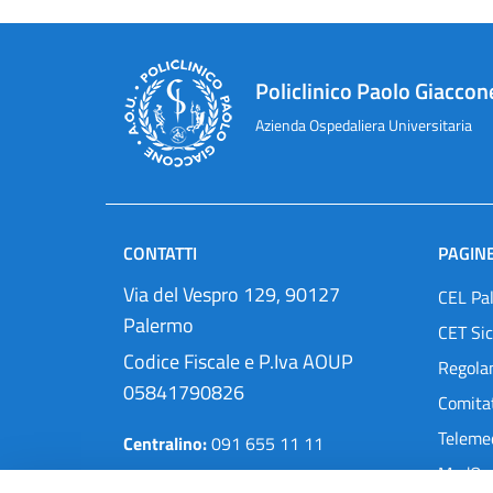
Policlinico Paolo Giaccon
Azienda Ospedaliera Universitaria
CONTATTI
PAGINE
Via del Vespro 129, 90127
CEL Pa
Palermo
CET Sic
Codice Fiscale e P.Iva AOUP
Regola
05841790826
Comitat
Teleme
Centralino:
091 655 11 11
MedOra
Pec:
protocollo@cert.policlinico.pa.it