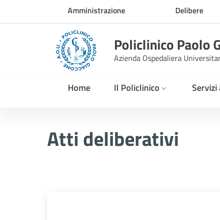
Skip to Main Content
Amministrazione
Delibere
trasparente
Policlinico Paolo 
Azienda Ospedaliera Universita
Home
Il Policlinico
Servizi
Delibera n. 1332/2025
Atti deliberativi