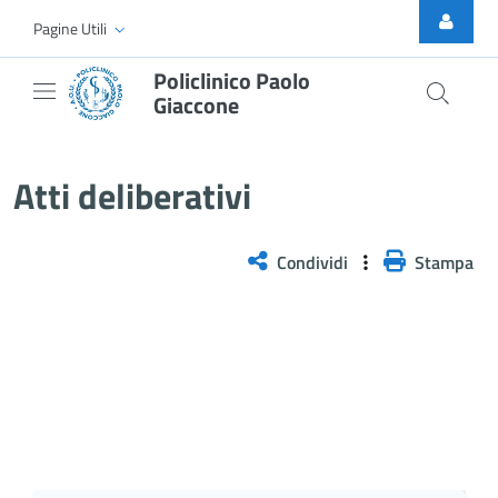
Skip to Main Content
Pagine Utili
Policlinico Paolo
Giaccone
Delibera n. 1332/2025
Atti deliberativi
Condividi
Stampa