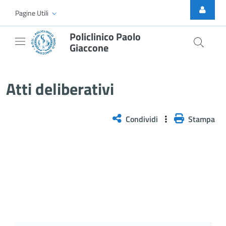
Skip to Main Content
Pagine Utili
Policlinico Paolo
Giaccone
Delibera n. 1338/2025
Atti deliberativi
Condividi
Stampa