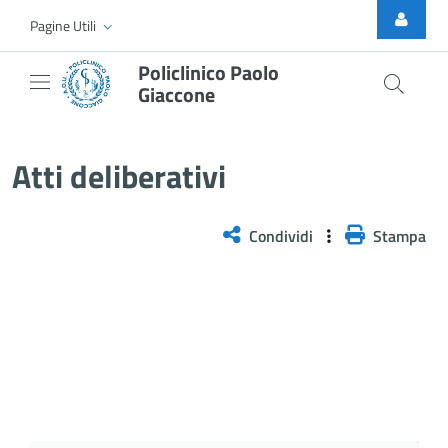
Skip to Main Content
Pagine Utili
Policlinico Paolo
Giaccone
Delibera n. 1339/2025
Atti deliberativi
Condividi
Stampa