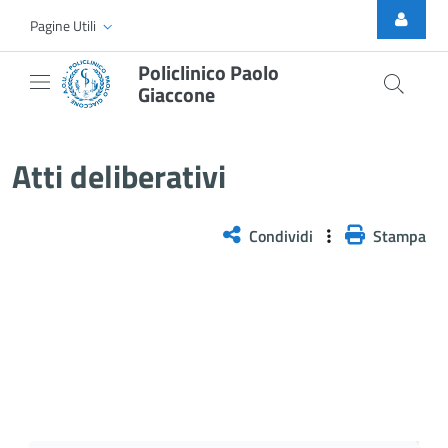
Skip to Main Content
Pagine Utili
Policlinico Paolo
Giaccone
Delibera n. 1340/2025
Atti deliberativi
Condividi
Stampa