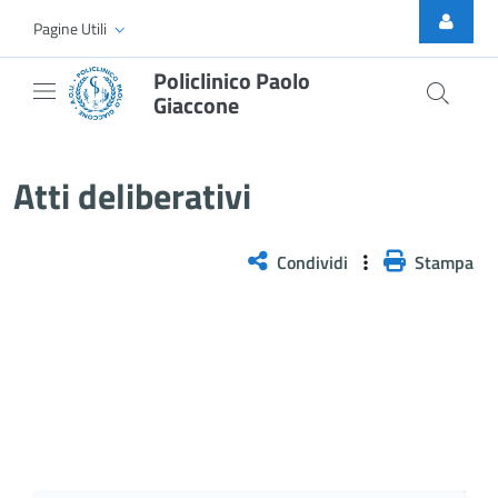
Skip to Main Content
Pagine Utili
Policlinico Paolo
Giaccone
Delibera n. 136/2025
Atti deliberativi
Condividi
Stampa