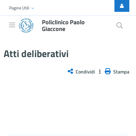
Skip to Main Content
Pagine Utili
Policlinico Paolo
Giaccone
Delibera n. 138/2026
Atti deliberativi
Condividi
Stampa