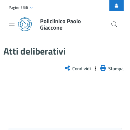
Skip to Main Content
Pagine Utili
Policlinico Paolo
Giaccone
Delibera n. 139/2026
Atti deliberativi
Condividi
Stampa